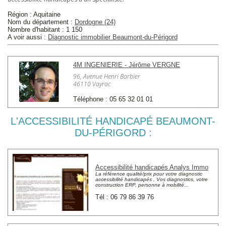
Région : Aquitaine
Nom du département :
Dordogne (24)
Nombre d'habitant : 1 150
A voir aussi :
Diagnostic immobilier Beaumont-du-Périgord
4M INGENIERIE - Jérôme VERGNE
96, Avenue Henri Barbier
46110 Vayrac
Téléphone : 05 65 32 01 01
L'ACCESSIBILITÉ HANDICAPÉ BEAUMONT-
DU-PÉRIGORD :
Accessibilité handicapés Analys Immo
La référence qualité/prix pour votre diagnostic
accessibilité handicapés , Vos diagnostics, votre
construction ERP, personne à mobilité...
Tél : 06 79 86 39 76