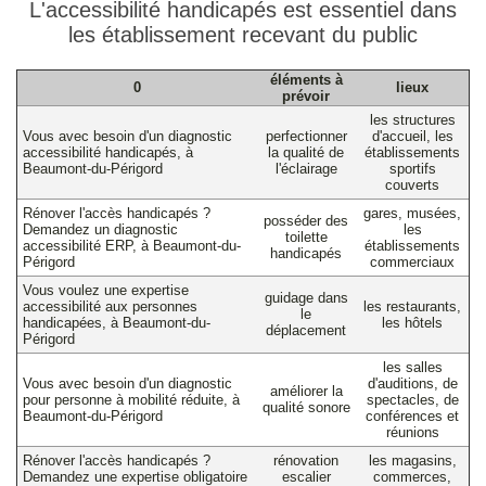
L'accessibilité handicapés est essentiel dans
les établissement recevant du public
éléments à
0
lieux
prévoir
les structures
Vous avec besoin d'un diagnostic
perfectionner
d'accueil, les
accessibilité handicapés, à
la qualité de
établissements
Beaumont-du-Périgord
l'éclairage
sportifs
couverts
Rénover l'accès handicapés ?
gares, musées,
posséder des
Demandez un diagnostic
les
toilette
accessibilité ERP, à Beaumont-du-
établissements
handicapés
Périgord
commerciaux
Vous voulez une expertise
guidage dans
accessibilité aux personnes
les restaurants,
le
handicapées, à Beaumont-du-
les hôtels
déplacement
Périgord
les salles
Vous avec besoin d'un diagnostic
d'auditions, de
améliorer la
pour personne à mobilité réduite, à
spectacles, de
qualité sonore
Beaumont-du-Périgord
conférences et
réunions
Rénover l'accès handicapés ?
rénovation
les magasins,
Demandez une expertise obligatoire
escalier
commerces,