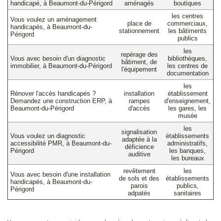
handicapé, à Beaumont-du-Périgord
aménagés
boutiques
les centres
Vous voulez un aménagement
place de
commerciaux,
handicapés, à Beaumont-du-
stationnement
les bâtiments
Périgord
publics
les
repérage des
Vous avec besoin d'un diagnostic
bibliothèques,
bâtiment, de
immobilier, à Beaumont-du-Périgord
les centres de
l'équipement
documentation
les
Rénover l'accès handicapés ?
installation
établissement
Demandez une construction ERP, à
rampes
d'enseignement,
Beaumont-du-Périgord
d'accès
les gares, les
musée
les
signalisation
Vous voulez un diagnostic
établissements
adaptée à la
accessibilité PMR, à Beaumont-du-
administratifs,
déficience
Périgord
les banques,
auditive
les bureaux
revêtement
les
Vous avec besoin d'une installation
de sols et des
établissements
handicapés, à Beaumont-du-
parois
publics,
Périgord
adpatés
sanitaires