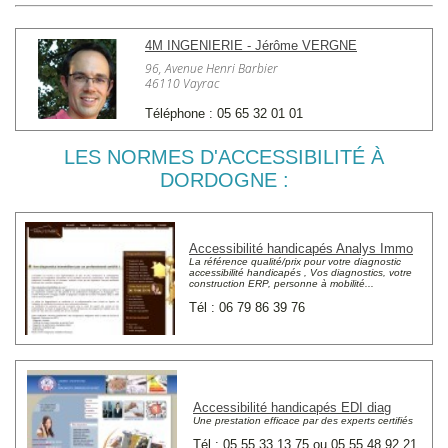
4M INGENIERIE - Jérôme VERGNE
96, Avenue Henri Barbier
46110 Vayrac
Téléphone : 05 65 32 01 01
LES NORMES D'ACCESSIBILITÉ À
DORDOGNE :
Accessibilité handicapés Analys Immo
La référence qualité/prix pour votre diagnostic
accessibilité handicapés , Vos diagnostics, votre
construction ERP, personne à mobilité...
Tél : 06 79 86 39 76
Accessibilité handicapés EDI diag
Une prestation efficace par des experts certifiés
Tél : 05 55 33 13 75 ou 05 55 48 92 21