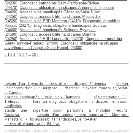
(24230)
Diagnostic immobilier Saint-Pardoux-la-Rivière
(24470)
Diagnostic obligatoire handicapés Antonne-et-Trigonant
(24420)
Accessibilité handicapés Cénac-et-Saint-Julien
(24250)
Diagnostic accessibilité handicapés Mouleydier
(24520)
Accessibilité ERP Montrem (24110)
Diagnostic immobilier
Payzac (24270)
Diagnostic obligatoire handicapés Sourzac
(24400)
Accessibilité handicapés Salignac-Eyvigues
(24590)
Diagnostic accessibilité handicapés Domme
(24250)
Accessibilité ERP Lanouaille (24270)
Diagnostic immobilier
Saint-Front-de-Pradoux (24400)
Diagnostic obligatoire handicapés
Javerlhac-et-la-Chapelle-Saint-Robert (24300)
«
1
2
3
4
5
6
7
…
28
»
besoin d'un diagnostic accessibilité handicapés, Périgueux
-
réaliser
une construction ERP, Bergerac
-
chercher un expert immobilier, Sarlat-
la-Canéda
normes handicapés, Coulounieix-Chamiers
-
réglementation ERP,
Trélissac
-
faire un diagnostic obligatoire handicapé, Terrasson-
Lavilledieu
établir une expertise pour personne à mobilité réduite,
Boulazac
-
besoin d'un aménagement handicapés, Montpon-
Ménestérol
-
loi accessibilité handicapés, Saint-Astier
accessibilité handicapés, Ribérac
astreinte technique : disponibilité et réactivité forte demandée environnement production